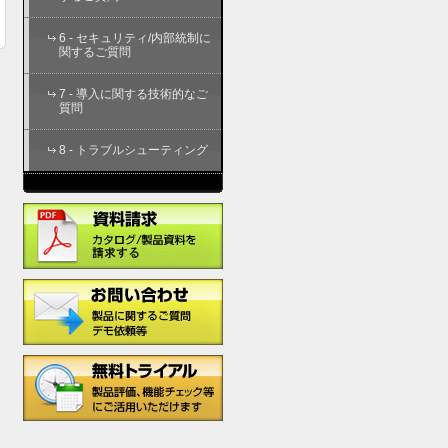
6 - セキュリティ/内部統制に
関するご質問
7 - 導入に関する技術的なご
質問
8 - トラブルシューティング