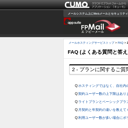
メールシステム上にWebメールとセキュリティを
メールホスティングサービストップ
>
FAQ
>
FAQ (よくある質問と答え
2 - プランに関するご質
Q:
ホスティングではなく、自社内のサ
Q:
契約ユーザー数の上下限はあり
Q:
ライトプランとベーシックプラ
Q:
月契約と年契約の違いを教えて
Q:
利用ユーザー数が多い場合にボ